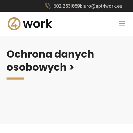
602 253 059
biuro@apt4work.eu
Ochrona danych
osobowych >