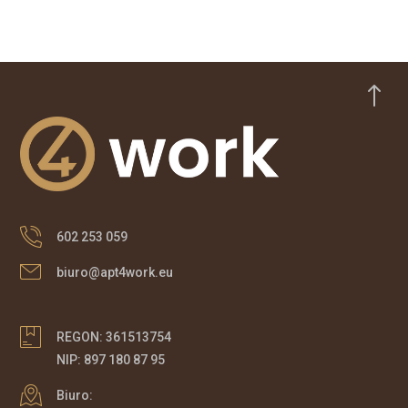
!
602 253 059
biuro@apt4work.eu
REGON: 361513754
NIP: 897 180 87 95
Biuro: