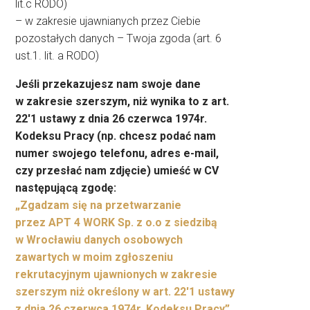
lit.c RODO)
– w zakresie ujawnianych przez Ciebie
pozostałych danych – Twoja zgoda (art. 6
ust.1. lit. a RODO)
Jeśli przekazujesz nam swoje dane
w zakresie szerszym, niż wynika to z art.
22′1 ustawy z dnia 26 czerwca 1974r.
Kodeksu Pracy (np. chcesz podać nam
numer swojego telefonu, adres e-mail,
czy przesłać nam zdjęcie) umieść w CV
następującą zgodę:
„Zgadzam się na przetwarzanie
przez APT 4 WORK Sp. z o.o z siedzibą
w Wrocławiu danych osobowych
zawartych w moim zgłoszeniu
rekrutacyjnym ujawnionych w zakresie
szerszym niż określony w art. 22′1 ustawy
z dnia 26 czerwca 1974r. Kodeksu Pracy”
.